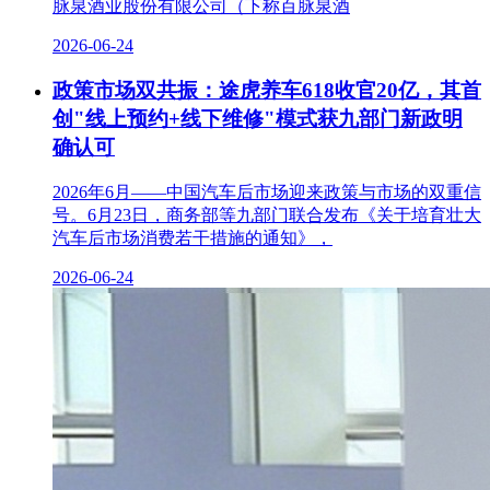
脉泉酒业股份有限公司（下称百脉泉酒
2026-06-24
政策市场双共振：途虎养车618收官20亿，其首
创"线上预约+线下维修"模式获九部门新政明
确认可
2026年6月——中国汽车后市场迎来政策与市场的双重信
号。6月23日，商务部等九部门联合发布《关于培育壮大
汽车后市场消费若干措施的通知》，
2026-06-24