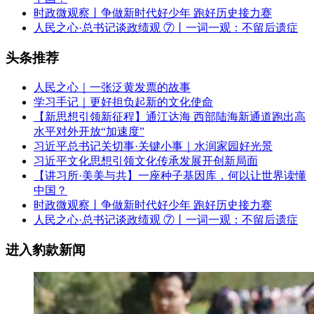
时政微观察丨争做新时代好少年 跑好历史接力赛
人民之心·总书记谈政绩观 ⑦丨一词一观：不留后遗症
头条推荐
人民之心｜一张泛黄发票的故事
学习手记｜更好担负起新的文化使命
【新思想引领新征程】通江达海 西部陆海新通道跑出高
水平对外开放“加速度”
习近平总书记关切事·关键小事｜水润家园好光景
习近平文化思想引领文化传承发展开创新局面
【讲习所·美美与共】一座种子基因库，何以让世界读懂
中国？
时政微观察丨争做新时代好少年 跑好历史接力赛
人民之心·总书记谈政绩观 ⑦丨一词一观：不留后遗症
进入豹款新闻