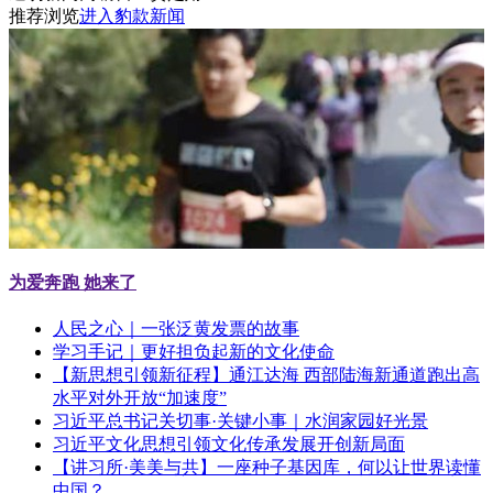
推荐浏览
进入豹款新闻
为爱奔跑 她来了
人民之心｜一张泛黄发票的故事
学习手记｜更好担负起新的文化使命
【新思想引领新征程】通江达海 西部陆海新通道跑出高
水平对外开放“加速度”
习近平总书记关切事·关键小事｜水润家园好光景
习近平文化思想引领文化传承发展开创新局面
【讲习所·美美与共】一座种子基因库，何以让世界读懂
中国？