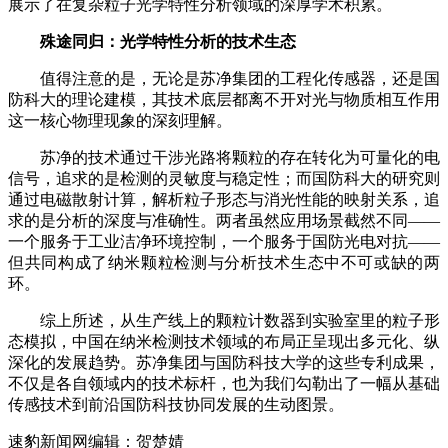
展示了在复杂粒子光学特性分析领域的深厚学术积累。
殊途同归：光学特性分析的技术生态
值得注意的是，无论是苏净集团的工程化传感器，还是国
防科大的理论建模，其技术底层都离不开对光与物质相互作用
这一核心物理现象的深刻理解。
苏净的技术通过干涉光路将颗粒的存在转化为可量化的电
信号，追求的是检测的灵敏度与稳定性；而国防科大的研究则
通过电磁散射计算，解析粒子形态与消光性能的映射关系，追
求的是分析的深度与准确性。两者虽然应用场景截然不同——
一个服务于工业洁净环境控制，一个服务于国防光电对抗——
但共同构成了纳米颗粒检测与分析技术生态中不可或缺的两
环。
综上所述，从生产线上的颗粒计数器到实验室里的粒子形
态模拟，中国在纳米检测技术领域的布局正呈现出多元化、纵
深化的发展趋势。苏净集团与国防科技大学的这些专利成果，
不仅是各自领域内的技术标杆，也为我们勾勒出了一幅从基础
传感技术到前沿国防科技协同发展的生动图景。
速豹新闻网编辑：贺楚婧