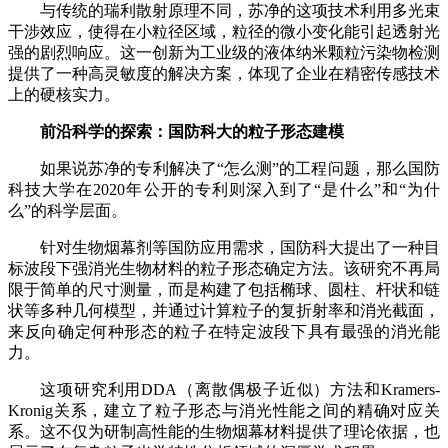
与传统的瑞利散射原理不同，苏净的这项技术利用多光束
干涉效应，使得在小粒径区域，粒径的微小变化能引起透射光
强的剧烈响应。这一创新为工业级的液体纳米颗粒污染物检测
提供了一种高灵敏度的解决方案，体现了企业在精密传感技术
上的硬核实力。
前沿科学的探索：国防科大的粒子形态建模
如果说苏净的专利解决了“怎么测”的工程问题，那么国防
科技大学在2020年公开的专利则深入到了“是什么”和“为什
么”的科学层面。
针对生物烟幕剂等国防应用需求，国防科大提出了一种目
标波段下强消光生物材料的粒子形态确定方法。该研究不再局
限于简单的尺寸测量，而是构建了包括椭球、圆柱、杆状和链
状等多种几何模型，并通过计算粒子的复折射率和消光截面，
来反向确定何种形态的粒子在特定波段下具有最强的消光能
力。
这项研究利用DDA（离散偶极子近似）方法和Kramers-
Kronig关系，建立了粒子形态与消光性能之间的精确对应关
系。这不仅为研制高性能的生物烟幕材料提供了理论依据，也