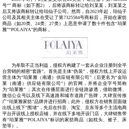
号“” 商标（如下图2），后将该商标转让给刘某某，刘某某之
后又将该商标转让给珀仙子公司。然而，自2023年起，珀仙子
公司及其相关主体在受让了第7325584号商标后，开始在家纺
商品（如20类、24类、27类）上恶意申请了数十件包含“珀莱
雅”“POLAIYA”的商标 。
为牟取不正当利益，侵权方构建了一套从企业注册到全平
台营销的精密“套路”。首先是主体“伪装”，侵权方线上开设运
营主体为“珀莱雅（南通）供应链有限公司”（后更名为“金珀
莱（南通）供应链有限公司”）的官网，并将企业字号简称
为“珀莱雅” ；其次在传播层面进行全链路渗透，借助微博、
微信公众号以及线下高速路和城市道路广告牌，大肆宣传推
广“珀莱雅家纺”品牌并进行招商；此外，侵权方在销售层面做
出线上线下“围堵”，先后在抖音、淘宝、京东等多个主流电商
平台开设线上授权店铺，并在线下多地开设门店，大肆销售带
有“珀莱雅”“POLAIYA”标识的家纺商品（如枕头、被子、床
垫等）。