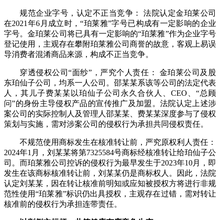
规范企业字号，认定不正当竞争： 法院认定金珀莱公司
在2021年6月成立时，“珀莱雅”字号已构成有一定影响的企业
字号。金珀莱公司将已具有一定影响的“珀莱雅”作为企业字号
登记使用，主观存在攀附珀莱雅公司商誉的故意，客观上易误
导消费者混淆商品来源，构成不正当竞争。
穿透侵权公司“面纱”，严究个人责任： 金珀莱公司及股
东珀仙子公司，均系一人公司。邵某某系该等公司的法定代表
人，其儿子费某某以珀仙子公司永久合伙人、CEO、“总顾
问”的身份主导侵权产品的宣传推广及加盟。法院认定上述涉
案公司的实际控制人及管理人邵某某、费某某深度参与了侵权
策划与实施，需对涉案公司的侵权行为承担共同侵权责任。
不规范使用商标发生在核准转让前，严究原权利人责任：
2024年1月，刘某某将第7325584号商标经核准转让给珀仙子公
司。而珀莱雅公司控诉的侵权行为最早发生于2023年10月，即
发生在该商标核准转让前，刘某某仍是商标权人。因此，法院
认定刘某某，因在转让核准前明知或应知被授权方将进行非规
范性使用“珀莱雅”标识仍出具授权，主观存在过错，需对转让
核准前的侵权行为承担连带责任。