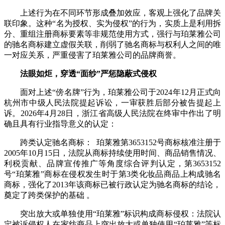
上述行为在不同环节形成叠加效应，客观上强化了品牌关
联印象。这种“名为授权、实为侵权”的行为，实质上是利用拆
分、重组注册商标要素等非规范使用方式，强行与珀莱雅公司
的驰名商标建立虚假关联，削弱了驰名商标与权利人之间的唯
一对应关系，严重侵害了珀莱雅公司的品牌商誉。
法眼如炬，穿透“面纱”严惩隐蔽式侵权
面对上述“傍名牌”行为，珀莱雅公司于2024年12月正式向
杭州市中级人民法院提起诉讼，一审获胜后部分被告提起上
诉。2026年4月28日，浙江省高级人民法院在终审中作出了明
确且具有行业指导意义的认定：
跨类认定驰名商标： 珀莱雅第3653152号商标核准注册于
2005年10月15日，法院从商标持续使用时间、商品销售情况、
利税贡献、品牌宣传推广等角度综合评判认定，第3653152
号“珀莱雅”商标在侵权发生时于第3类化妆品商品上构成驰名
商标，强化了2013年该商标已被行政认定为驰名商标的结论，
奠定了跨类保护的基础 。
突出放大或单独使用“珀莱雅”标识构成商标侵权：法院认
定被诉侵权人在家纺商品上突出放大或单独使用“珀莱雅”等标