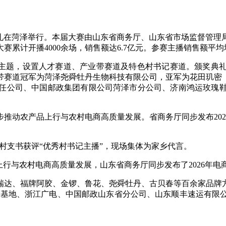
礼在菏泽举行。本届大赛由山东省商务厅、山东省市场监督管理局
大赛累计开播4000余场，销售额达6.7亿元。参赛主播销售额平均
为主题，设置人才赛道、产业带赛道及特色村书记赛道。颁奖典
带赛道冠军为菏泽尧舜牡丹生物科技有限公司，亚军为花田玑密
任公司、中国邮政集团有限公司菏泽市分公司、济南鸿运玫瑰
推动农产品上行与农村电商高质量发展。省商务厅同步发布20
位村支书获评“优秀村书记主播”，现场集体为家乡代言。
上行与农村电商高质量发展，山东省商务厅同步发布了2026年电
瑞达、福牌阿胶、金锣、鲁花、尧舜牡丹、古贝春等百余家品牌
部基地、浙江广电、中国邮政山东省分公司、山东顺丰速运有限公