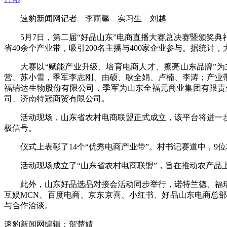
速豹新闻网记者 李雨馨 实习生 刘越
5月7日，第二届“好品山东”电商直播大赛总决赛暨颁奖典
省40余个产业带，吸引200名主播与400家企业参与。据统计，
大赛以“赋能产业升级、培育电商人才、擦亮山东品牌”
营、苏小雪，季军李志刚、由硕、耿全娟、卢楠、李涛；产业
福瑞达生物股份有限公司，季军为山东全福元商业集团有限责
司、济南特冠商贸有限公司。
活动现场，山东省农村电商联盟正式成立，该平台将进一步
极信号。
仪式上表彰了14个“优秀电商产业带”。村书记赛道中，9
活动现场成立了“山东省农村电商联盟”，旨在推动农产品
此外，山东好品选品对接会活动同步举行，诺特兰德、福
互娱MCN、百度电商、京东京喜、小红书、好品山东电商总
与合作洽谈。
速豹新闻网编辑：贺楚婧