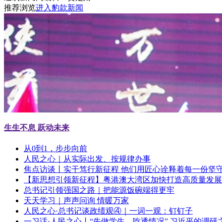
推荐浏览
进入豹款新闻
生生不息 跃动未来
从0到1，步步向前
人民之心｜从实际出发、按规律办事
焦点访谈丨实干笃行新征程 他们用匠心诠释着每一份坚
【新思想引领新征程】粤港澳大湾区加快打造高质量发展
总书记引领强国之路｜把能源饭碗端得更牢
天天学习｜声声问询 情暖万家
人民之心·总书记谈政绩观④｜一词一观：钉钉子
一习话·人民之心丨“先做学生，吃透情况” 习近平的调研