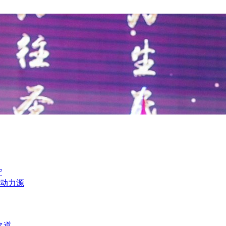
守
动力源
之道