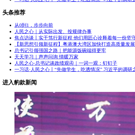
头条推荐
从0到1，步步向前
人民之心｜从实际出发、按规律办事
焦点访谈丨实干笃行新征程 他们用匠心诠释着每一份坚
【新思想引领新征程】粤港澳大湾区加快打造高质量发展
总书记引领强国之路｜把能源饭碗端得更牢
天天学习｜声声问询 情暖万家
人民之心·总书记谈政绩观④｜一词一观：钉钉子
一习话·人民之心丨“先做学生，吃透情况” 习近平的调研
进入豹款新闻