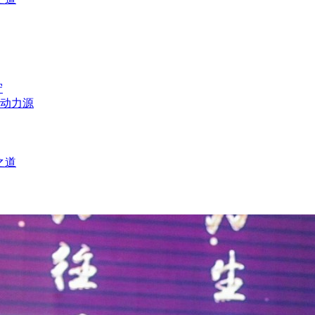
守
动力源
之道