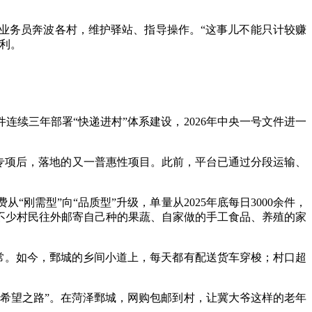
；业务员奔波各村，维护驿站、指导操作。“这事儿不能只计较赚
利。
件连续三年部署“快递进村”体系建设，2026年中央一号文件进一
给”等专项后，落地的又一普惠性项目。此前，平台已通过分段运输、
“刚需型”向“品质型”升级，单量从2025年底每日3000余件，
有不少村民往外邮寄自己种的果蔬、自家做的手工食品、养殖的家
日常。如今，鄄城的乡间小道上，每天都有配送货车穿梭；村口超
“希望之路”。在菏泽鄄城，网购包邮到村，让冀大爷这样的老年