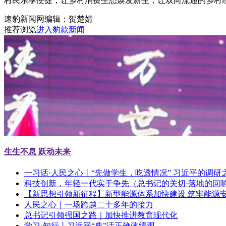
村民乐享便捷，让乡村消费生态焕发新生，让双向流通的乡村
速豹新闻网编辑：贺楚婧
推荐浏览
进入豹款新闻
生生不息 跃动未来
一习话·人民之心丨“先做学生，吃透情况” 习近平的调研
科技创新，年轻一代实干争先（总书记的关切·落地的回
【新思想引领新征程】新型能源体系加快建设 筑牢能源
人民之心｜一场跨越二十多年的接力
总书记引领强国之路｜加快推进教育现代化
学习·知行丨习近平“典”话正确政绩观