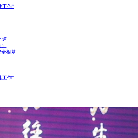
工作”
之道
响）
安全根基
工作”