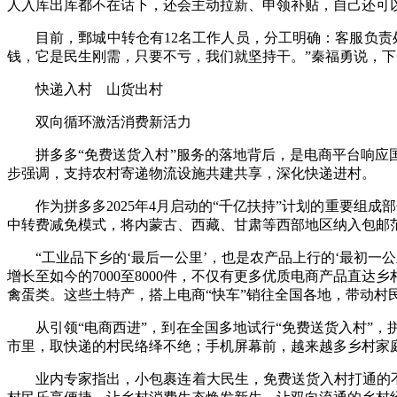
人入库出库都不在话下，还会主动拉新、申领补贴，自己还可
目前，鄄城中转仓有12名工作人员，分工明确：客服负责
钱，它是民生刚需，只要不亏，我们就坚持干。”秦福勇说，
快递入村 山货出村
双向循环激活消费新活力
拼多多“免费送货入村”服务的落地背后，是电商平台响应国家
步强调，支持农村寄递物流设施共建共享，深化快递进村。
作为拼多多2025年4月启动的“千亿扶持”计划的重要组成
中转费减免模式，将内蒙古、西藏、甘肃等西部地区纳入包邮范
“工业品下乡的‘最后一公里’，也是农产品上行的‘最初一公
增长至如今的7000至8000件，不仅有更多优质电商产品
禽蛋类。这些土特产，搭上电商“快车”销往全国各地，带动村
从引领“电商西进”，到在全国多地试行“免费送货入村”
市里，取快递的村民络绎不绝；手机屏幕前，越来越多乡村家
业内专家指出，小包裹连着大民生，免费送货入村打通的不