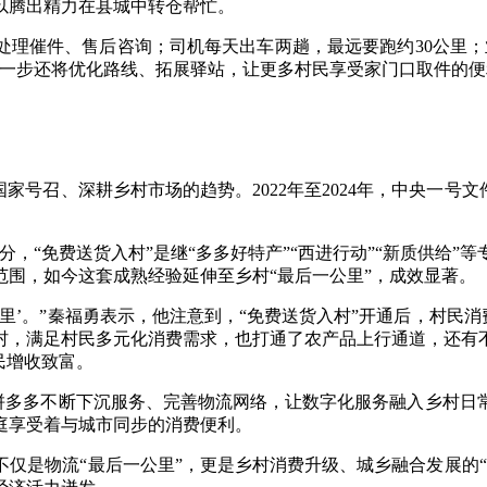
以腾出精力在县城中转仓帮忙。
处理催件、售后咨询；司机每天出车两趟，最远要跑约30公里
下一步还将优化路线、拓展驿站，让更多村民享受家门口取件的便
号召、深耕乡村市场的趋势。2022年至2024年，中央一号文
部分，“免费送货入村”是继“多多好特产”“西进行动”“新质供
围，如今这套成熟经验延伸至乡村“最后一公里”，成效显著。
里’。”秦福勇表示，他注意到，“免费送货入村”开通后，村民消费从
直达乡村，满足村民多元化消费需求，也打通了农产品上行通道，还
民增收致富。
，拼多多不断下沉服务、完善物流网络，让数字化服务融入乡村
庭享受着与城市同步的消费便利。
仅是物流“最后一公里”，更是乡村消费升级、城乡融合发展的