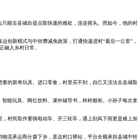
去只能去县城自提点取快递的难处，连连摇头。而如今，他的村
转集运创新模式与中转费减免政策，打通快递进村“最后一公里”，
务正融入乡村日常。
想要的新奇玩具、进口零食，村里买不到，自己又没法去县城取
，智能玩具、网红饮料、课外辅导书，样样都有。小孙子每次拿
里，村民取件要骑电动车、开三轮车，遇上刮风下雨更是难上加
的物流承运商分拨下乡，直达村口驿站，平台全额承担县城中转