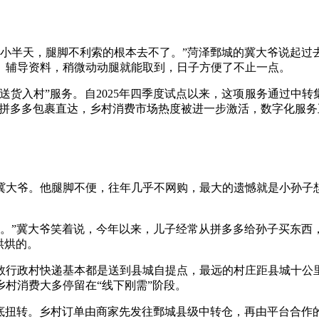
回小半天，腿脚不利索的根本去不了。”菏泽鄄城的冀大爷说起过
、辅导资料，稍微动动腿就能取到，日子方便了不止一点。
送货入村”服务。自2025年四季度试点以来，这项服务通过中
实现拼多多包裹直达，乡村消费市场热度被进一步激活，数字化服
的冀大爷。他腿脚不便，往年几乎不网购，最大的遗憾就是小孙子
到。”冀大爷笑着说，今年以来，儿子经常从拼多多给孙子买东西
烘烘的。
数行政村快递基本都是送到县城自提点，最远的村庄距县城十公
村消费大多停留在“线下刚需”阶段。
彻底扭转。乡村订单由商家先发往鄄城县级中转仓，再由平台合作