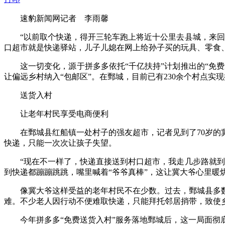
速豹新闻网记者 李雨馨
“以前取个快递，得开三轮车跑上将近十公里去县城，来
口超市就是快递驿站，儿子儿媳在网上给孙子买的玩具、零食
这一切变化，源于拼多多依托“千亿扶持”计划推出的“免费
让偏远乡村纳入“包邮区”。在鄄城，目前已有230余个村点
送货入村
让老年村民享受电商便利
在鄄城县红船镇一处村子的强友超市，记者见到了70岁
快递，只能一次次让孩子失望。
“现在不一样了，快递直接送到村口超市，我走几步路就
到快递都蹦蹦跳跳，嘴里喊着“爷爷真棒”，这让冀大爷心里暖
像冀大爷这样受益的老年村民不在少数。过去，鄄城县多
难。不少老人因行动不便难取快递，只能拜托邻居捎带，致使乡
今年拼多多“免费送货入村”服务落地鄄城后，这一局面