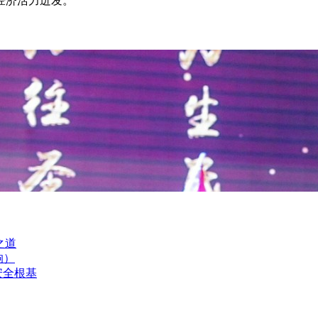
经济活力迸发。
之道
响）
安全根基