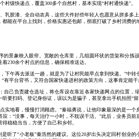
个村级快递点，覆盖300多个自然村，基本实现“村村通快递”。
泥、乳胶漆、全自动农具，这些大件好些年轻人也愿意从拼多多上
，都能在平台上找到，价格实惠还包邮，彻底打破了乡村消费的
有序的景象映入眼帘。宽敞的仓库里，几组圆环状的货架和分拣
着230余个村点的信息，确保精准送达。
，下午再去派送一趟，就是为了让村民能早点拿到快递。”中转
。“有平台背书，又符合国家快递进村的政策方向，这事肯定能干
：自己负责建仓选址，将仓库设在靠近各家快递网点的位置，
听要扫码、登记身份证，误以为是骗子，甚至拿出手机拍照“留
收点实地看，慢慢打消顾虑。”秦福勇说，让他印象最深的是一个
答应：“没事，每天治疗一小时，不耽误干活。”此后，业务员前
营得稳稳当当，方便了自己和乡邻。
则是听了“小老板”秦浩然的建议。这位20岁出头决定回村创业