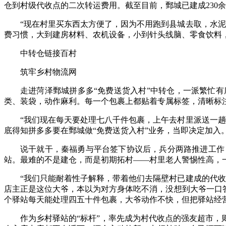
仓到村级代收点的二次转运费用。截至目前，鄄城已建成230余
“现在村里买东西太方便了，因为不用跑到县城去取，水
费习惯，大到建房材料、农机设备，小到针头线脑、零食饮料
中转仓链接百村
筑牢乡村物流网
走进菏泽鄄城拼多多“免费送货入村”中转仓，一派繁忙
类、装袋，动作麻利。每一个包裹上都贴着专属标签，清晰标注
“我们现在每天要处理七八千件包裹，上午去村里派送一趟
底得知拼多多要在鄄城做“免费送货入村”业务，当即决定加入
说干就干，秦福勇与平台签下协议后，兵分两路推进工作
站。最难的不是建仓，而是初期拓村——村里老人警惕性高，一
“我们只能耐着性子解释，带着他们去隔壁村已建成的代
店主正是这位大爷，本以为对方身体吃不消，没想到大爷一口
个驿站每天能处理四五十件包裹，大爷动作不快，但把驿站经
作为乡村驿站的“标杆”，率先成为村代收点的强友超市，