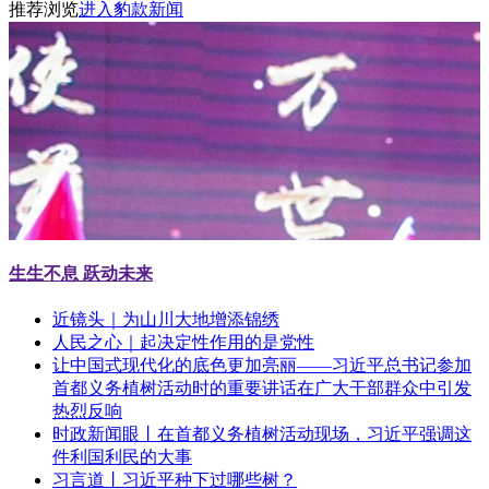
推荐浏览
进入豹款新闻
生生不息 跃动未来
近镜头｜为山川大地增添锦绣
人民之心｜起决定性作用的是党性
让中国式现代化的底色更加亮丽——习近平总书记参加
首都义务植树活动时的重要讲话在广大干部群众中引发
热烈反响
时政新闻眼丨在首都义务植树活动现场，习近平强调这
件利国利民的大事
习言道丨习近平种下过哪些树？