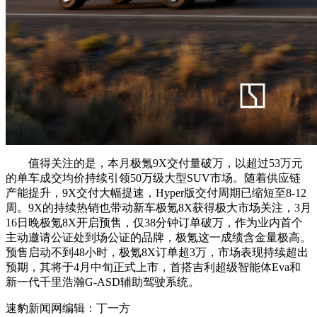
值得关注的是，本月极氪9X交付量破万，以超过53万元
的单车成交均价持续引领50万级大型SUV市场。随着供应链
产能提升，9X交付大幅提速，Hyper版交付周期已缩短至8-12
周。9X的持续热销也带动新车极氪8X获得极大市场关注，3月
16日晚极氪8X开启预售，仅38分钟订单破万，作为业内首个
主动邀请公证处到场公证的品牌，极氪这一成绩含金量极高。
预售启动不到48小时，极氪8X订单超3万，市场表现持续超出
预期，其将于4月中旬正式上市，首搭吉利超级智能体Eva和
新一代千里浩瀚G-ASD辅助驾驶系统。
速豹新闻网编辑：丁一方