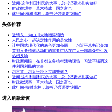
近闻·这件利国利民的大事，总书记要求扎实做好
时政微观察丨草木植成，国之富也
此行间·植树造林，总书记强调要“利民”
头条推荐
近镜头｜为山川大地增添锦绣
人民之心｜起决定性作用的是党性
让中国式现代化的底色更加亮丽——习近平总书记参加
首都义务植树活动时的重要讲话在广大干部群众中引发
热烈反响
时政新闻眼丨在首都义务植树活动现场，习近平强调这
件利国利民的大事
习言道丨习近平种下过哪些树？
近闻·这件利国利民的大事，总书记要求扎实做好
时政微观察丨草木植成，国之富也
此行间·植树造林，总书记强调要“利民”
进入豹款新闻